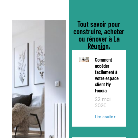
Tout savoir pour
construire, acheter
ou rénover à La
Réunion.
Comment
accéder
facilement à
votre espace
client My
Foncia
22 mai
2026
Lire la suite »