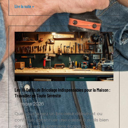
Lire la suite »
Les 10 Outils de Bricolage Indispensables pour la Maison :
Travaillez en Toute Sérénité
14 mars 2026
Que vous soyez un bricoleur débutant ou
confirmé, constituer une caisse à outils bien
équipée est la première étape pour